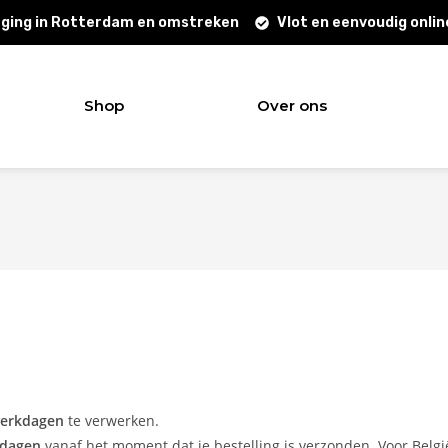
ging in Rotterdam en omstreken
Vlot en eenvoudig onlin
Shop
Over ons
werkdagen
te verwerken.
kdagen
vanaf het moment dat je bestelling is verzonden. Voor Belgi