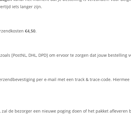
rtijd iets langer zijn.
erzendkosten
€4,50
.
ls [PostNL, DHL, DPD] om ervoor te zorgen dat jouw bestelling vei
erzendbevestiging per e-mail met een track & trace-code. Hiermee k
, zal de bezorger een nieuwe poging doen of het pakket afleveren b