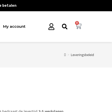
e betalen
0
My account
>
Leveringsbeleid
ë bedraagt de levertijd
3-5 werkdagen
.